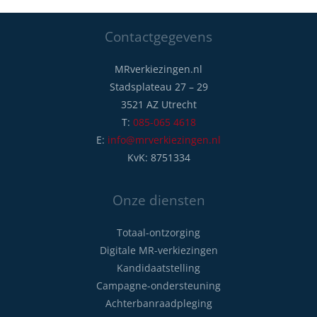
Contactgegevens
MRverkiezingen.nl
Stadsplateau 27 – 29
3521 AZ Utrecht
T:
085-065 4618
E:
info@mrverkiezingen.nl
KvK: 8751334
Onze diensten
Totaal-ontzorging
Digitale MR-verkiezingen
Kandidaatstelling
Campagne-ondersteuning
Achterbanraadpleging