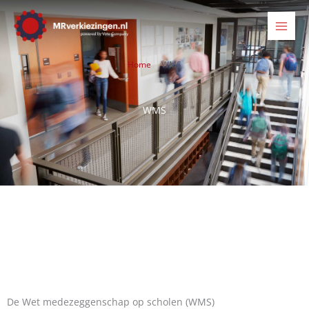
Ga
naar
de
inhoud
Home
WMS
WMS
De Wet medezeggenschap op scholen (WMS)